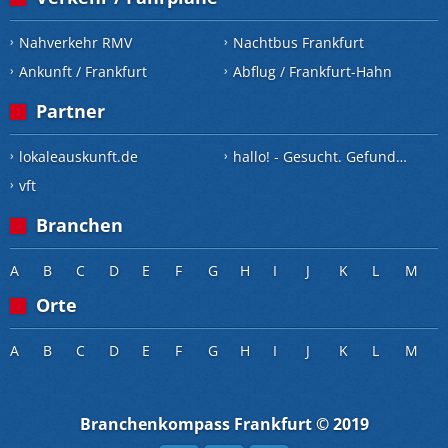
Nahverkehr RMV
Nachtbus Frankfurt
Ankunft / Frankfurt
Abflug / Frankfurt-Hahn
Partner
lokaleauskunft.de
hallo! - Gesucht. Gefunden.
vft
Branchen
A
B
C
D
E
F
G
H
I
J
K
L
M
Orte
A
B
C
D
E
F
G
H
I
J
K
L
M
Branchenkompass Frankfurt © 2019