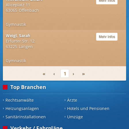
Aliceplatz 11
63065
Offenbach
Gymnastik
Weigl, Sarah
Erfurter Str. 12
63225
Langen
Gymnastik
«
‹
1
›
»
Top Branchen
Rechtsanwälte
Ärzte
Heizungsanlagen
Hotels und Pensionen
Sanitärinstallationen
Umzüge
Verkehr / Fahrpläne