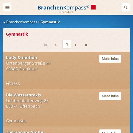
Branchen
Kompass
®
Frankfurt
Branchenkompass
Gymnastik
Gymnastik
«
‹
1
›
»
body & motion
Ortenberger Straße 41
60385
Frankfurt
Fitness
Die Wasserpraxis
Lichtenplattenweg 85
63071
Offenbach
Gymnastik
Theraneum GmbH