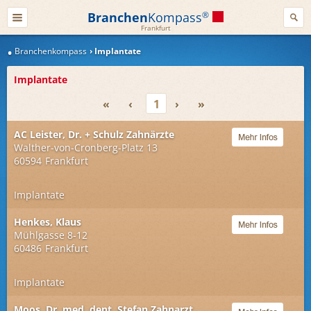
Branchen
Kompass
®
Frankfurt
Branchenkompass
Implantate
Implantate
«
‹
1
›
»
AC Leister, Dr. + Schulz Zahnärzte
Walther-von-Cronberg-Platz 13
60594
Frankfurt
Implantate
Henkes, Klaus
Mühlgasse 8-12
60486
Frankfurt
Implantate
Moos, Dr. med. dent. Stefan Zahnarzt