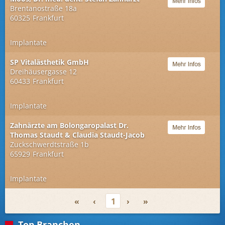
Brentanostraße 18a
60325
Frankfurt
Implantate
SP Vitalästhetik GmbH
Dreihäusergasse 12
60433
Frankfurt
Implantate
Zahnärzte am Bolongaropalast Dr.
Thomas Staudt & Claudia Staudt-Jacob
Zuckschwerdtstraße 1b
65929
Frankfurt
Implantate
«
‹
1
›
»
Top Branchen