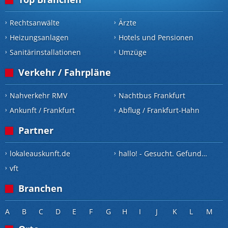
Rechtsanwälte
Ärzte
Heizungsanlagen
Hotels und Pensionen
Sanitärinstallationen
Umzüge
Verkehr / Fahrpläne
Nahverkehr RMV
Nachtbus Frankfurt
Ankunft / Frankfurt
Abflug / Frankfurt-Hahn
Partner
lokaleauskunft.de
hallo! - Gesucht. Gefunden.
vft
Branchen
A
B
C
D
E
F
G
H
I
J
K
L
M