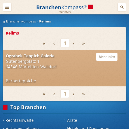
Branchen
Kompass
®
Frankfurt
Branchenkompass
Kelims
Kelims
«
‹
1
›
»
Ograbek Teppich Galerie
Gutenbergplatz 1
64546
Mörfelden-Walldorf
Berberteppiche
«
‹
1
›
»
Top Branchen
Rechtsanwälte
Ärzte
Heizungsanlagen
Hotels und Pensionen