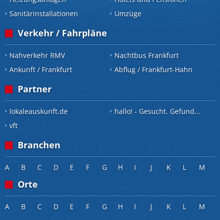
Sanitärinstallationen
Umzüge
Verkehr / Fahrpläne
Nahverkehr RMV
Nachtbus Frankfurt
Ankunft / Frankfurt
Abflug / Frankfurt-Hahn
Partner
lokaleauskunft.de
hallo! - Gesucht. Gefunden.
vft
Branchen
A
B
C
D
E
F
G
H
I
J
K
L
M
Orte
A
B
C
D
E
F
G
H
I
J
K
L
M